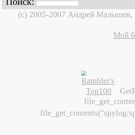
Поиск:
(c) 2005-2007 Андрей Малышев,
Мой б
Get
file_get_conte
file_get_contents("spylog/