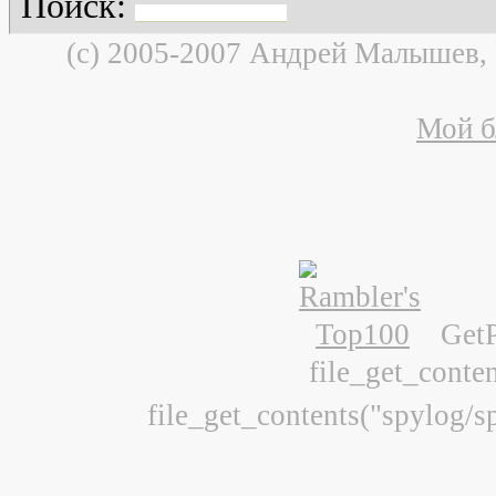
Поиск:
(c) 2005-2007 Андрей Малышев,
Мой б
Get
file_get_conte
file_get_contents("spylog/