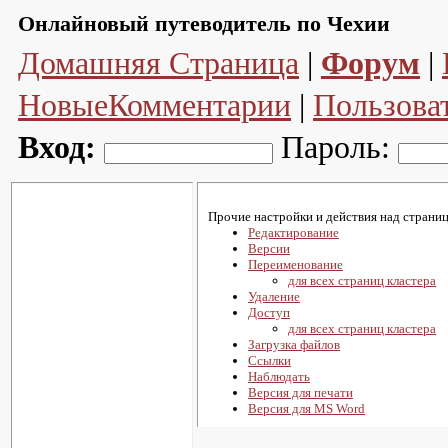
Онлайновый путеводитель по Чехии
Домашняя Страница
|
Форум
|
НовыеКомментарии
|
Пользова
Вход:
Пароль:
Прочие настройки и действия над страниц
Редактирование
Версии
Переименование
для всех страниц кластера
Удаление
Доступ
для всех страниц кластера
Загрузка файлов
Ссылки
Наблюдать
Версия для печати
Версия для MS Word