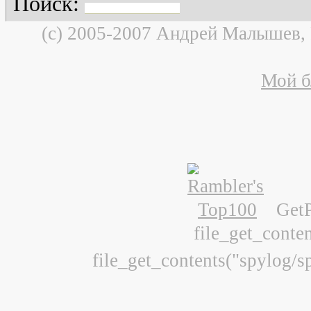
Поиск:
(c) 2005-2007 Андрей Малышев,
Мой б
Get
file_get_conte
file_get_contents("spylog/