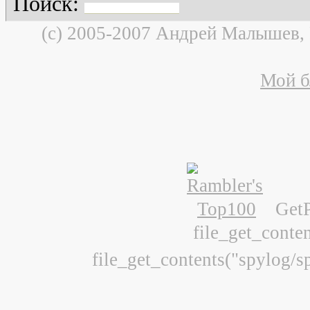
Поиск:
(c) 2005-2007 Андрей Малышев,
Мой б
Get
file_get_conte
file_get_contents("spylog/