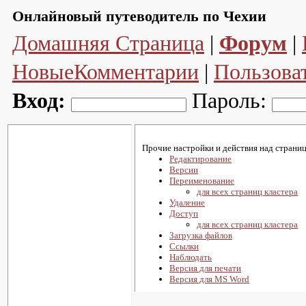
Онлайновый путеводитель по Чехии
Домашняя Страница
|
Форум
|
НовыеКомментарии
|
Пользова
Вход:
Пароль:
Прочие настройки и действия над страниц
Редактирование
Версии
Переименование
для всех страниц кластера
Удаление
Доступ
для всех страниц кластера
Загрузка файлов
Ссылки
Наблюдать
Версия для печати
Версия для MS Word